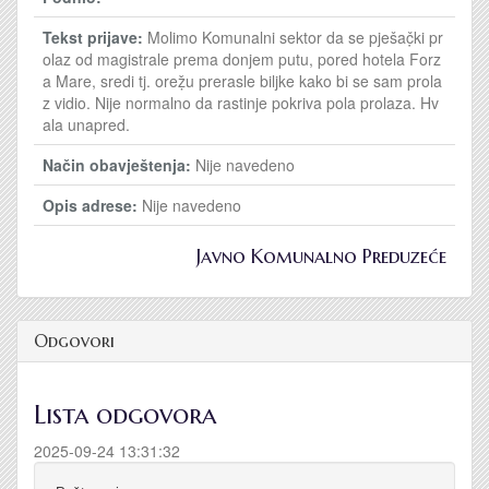
Tekst prijave:
Molimo Komunalni sektor da se pješač̣ki pr
olaz od magistrale prema donjem putu, pored hotela Forz
a Mare, sredi tj. oreẓ̌u prerasle biljke kako bi se sam prola
z vidio. Nije normalno da rastinje pokriva pola prolaza. Hv
ala unapred.
Način obavještenja:
Nije navedeno
Opis adrese:
Nije navedeno
Javno Komunalno Preduzeće
Odgovori
Lista odgovora
2025-09-24 13:31:32