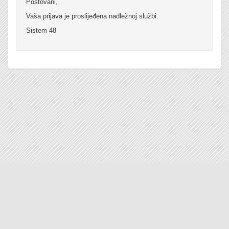
Poštovani,
Vaša prijava je proslijeđena nadležnoj službi.
Sistem 48
e-mail: sistem48@kotor.me
telefon: +382 (0)32 328 000
viber/sms:+382 (0)67 251 745