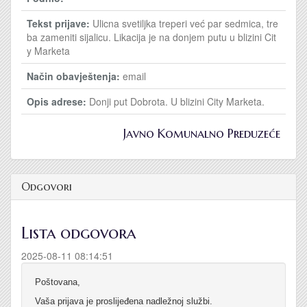
Tekst prijave:
Ulicna svetiljka treperi već par sedmica, tre
ba zameniti sijalicu. Likacija je na donjem putu u blizini Cit
y Marketa
Način obavještenja:
email
Opis adrese:
Donji put Dobrota. U blizini City Marketa.
Javno Komunalno Preduzeće
Odgovori
Lista odgovora
2025-08-11 08:14:51
Poštovana,
Vaša prijava je proslijeđena nadležnoj službi.