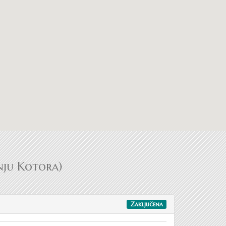
dnju Kotora)
Zaključena