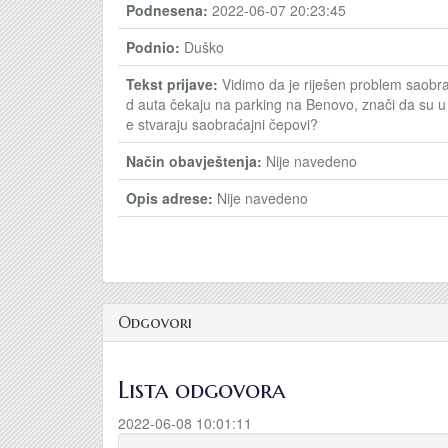
Podnesena:
2022-06-07 20:23:45
Podnio:
Duško
Tekst prijave:
Vidimo da je riješen problem saobr
d auta čekaju na parking na Benovo, znači da su u 
e stvaraju saobraćajni čepovi?
Način obavještenja:
Nije navedeno
Opis adrese:
Nije navedeno
Odgovori
Lista odgovora
2022-06-08 10:01:11