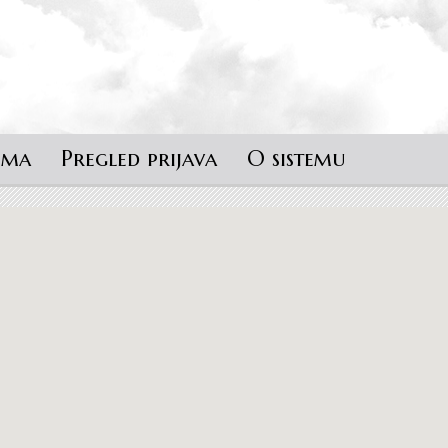
ema
Pregled prijava
O sistemu