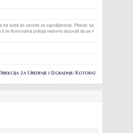
 iza suda do zavoda za zapošljavanje. Pitanje: ka
 li će Komunalna policija redovno dezurati da se n
(Direkcija za Uređenje i Izgradnju Kotora)