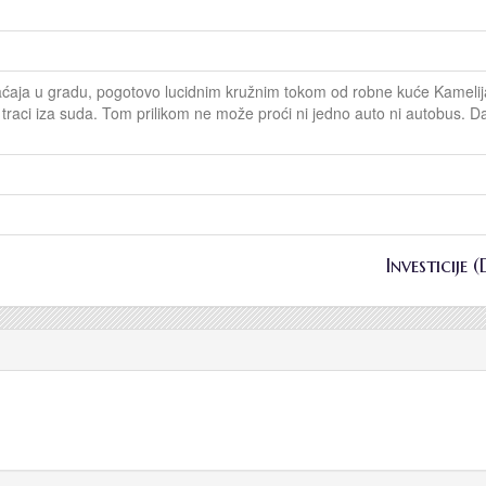
aćaja u gradu, pogotovo lucidnim kružnim tokom od robne kuće Kamelija
traci iza suda. Tom prilikom ne može proći ni jedno auto ni autobus. Da
Investicije 