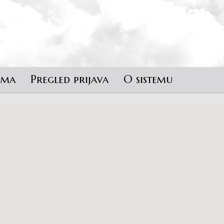
ema
Pregled prijava
O sistemu