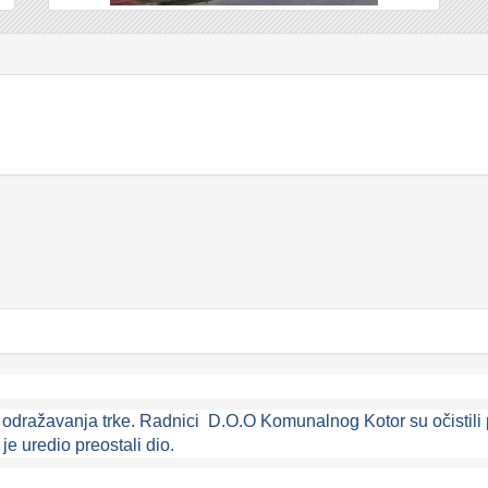
odražavanja trke. Radnici D.O.O Komunalnog Kotor su očistili po
je uredio preostali dio.