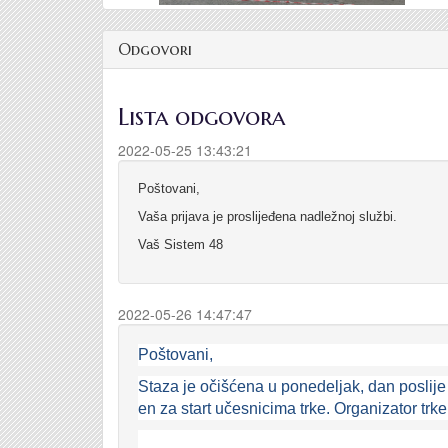
Odgovori
Lista odgovora
2022-05-25 13:43:21
Poštovani,
Vaša prijava je proslijeđena nadležnoj službi.
Vaš Sistem 48
2022-05-26 14:47:47
Poštovani,
Staza je očišćena u ponedeljak, dan poslije 
en za start učesnicima trke. Organizator trke 