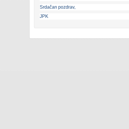
Srdačan pozdrav,
JPK