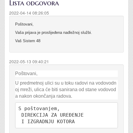
Lista odgovora
2022-04-14 08:26:05
Poštovani,
Vaša prijava je proslijeđena nadležnoj službi.
Vaš Sistem 48
2022-05-13 09:40:21
Poštovani,
U predmetnoj ulici su u toku radovi na vodovodn
oj mreži, ulica će biti sanirana od stane vodovod
a nakon okončanja radova.
S poštovanjem,

 DIREKCIJA ZA UREĐENJE

 I IZGRADNJU KOTORA