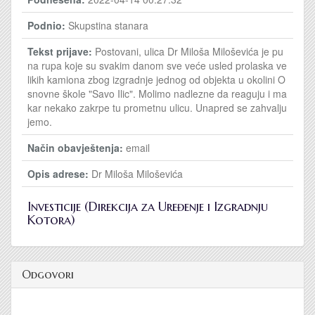
Podnio:
Skupstina stanara
Tekst prijave:
Postovani, ulica Dr Miloša Miloševića je pu
na rupa koje su svakim danom sve veće usled prolaska ve
likih kamiona zbog izgradnje jednog od objekta u okolini O
snovne škole "Savo Ilic". Molimo nadlezne da reaguju i ma
kar nekako zakrpe tu prometnu ulicu. Unapred se zahvalju
jemo.
Način obavještenja:
email
Opis adrese:
Dr Miloša Miloševića
Investicije (Direkcija za Uređenje i Izgradnju
Kotora)
Odgovori