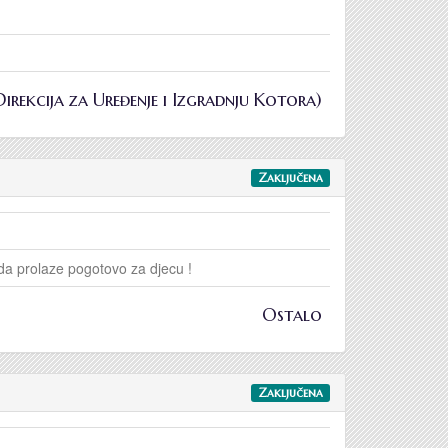
(Direkcija za Uređenje i Izgradnju Kotora)
Zaključena
ida prolaze pogotovo za djecu !
Ostalo
Zaključena