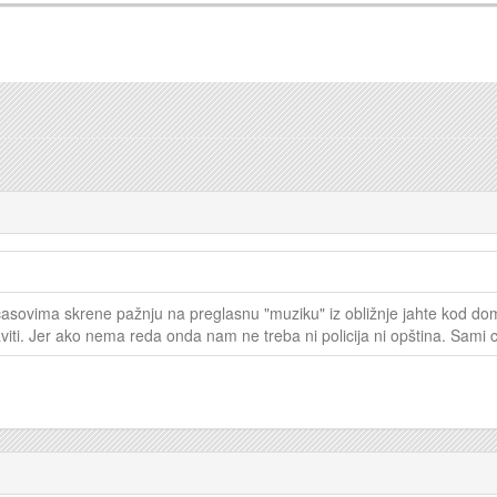
sovima skrene pažnju na preglasnu "muziku" iz obližnje jahte kod doma 
viti. Jer ako nema reda onda nam ne treba ni policija ni opština. Sami 