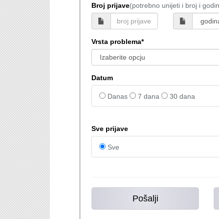
Broj prijave
(potrebno unijeti i broj i godi
Vrsta problema*
Datum
Danas
7 dana
30 dana
Sve prijave
Sve