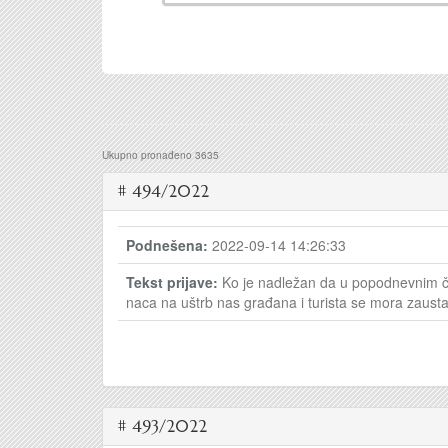
Ukupno pronađeno 3635
# 494/2022
Podnešena:
2022-09-14 14:26:33
Tekst prijave:
Ko je nadležan da u popodnevnim ča
naca na uštrb nas građana i turista se mora zausta
# 493/2022