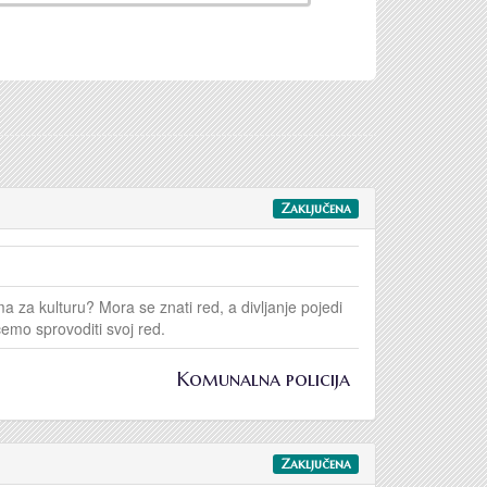
Zaključena
za kulturu? Mora se znati red, a divljanje pojedi
cemo sprovoditi svoj red.
Komunalna policija
Zaključena