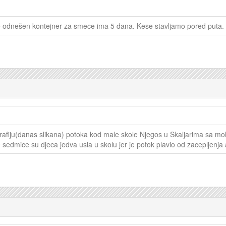
 je odnešen kontejner za smece ima 5 dana. Kese stavljamo pored puta. 
afiju(danas slikana) potoka kod male skole Njegos u Skaljarima sa mo
le sedmice su djeca jedva usla u skolu jer je potok plavio od zacepljenja