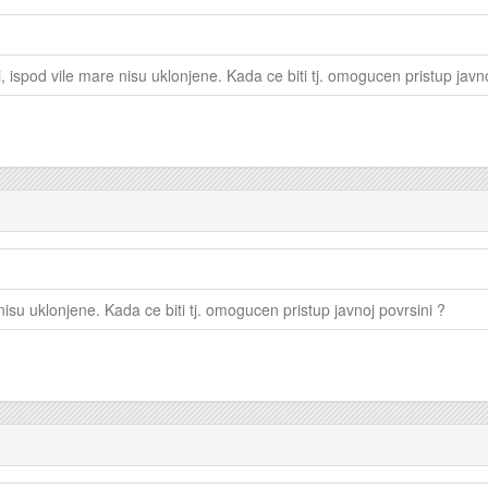
ispod vile mare nisu uklonjene. Kada ce biti tj. omogucen pristup javno
isu uklonjene. Kada ce biti tj. omogucen pristup javnoj povrsini ?