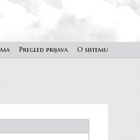
ema
Pregled prijava
O sistemu