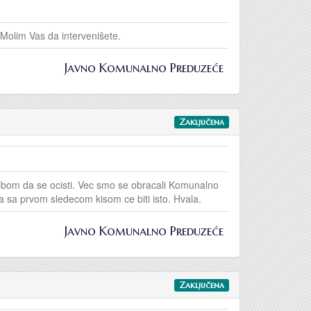
Molim Vas da intervenišete.
Javno Komunalno Preduzeće
Zaključena
lbom da se ocisti. Vec smo se obracali Komunalno
 a sa prvom sledecom kisom ce biti isto. Hvala.
Javno Komunalno Preduzeće
Zaključena