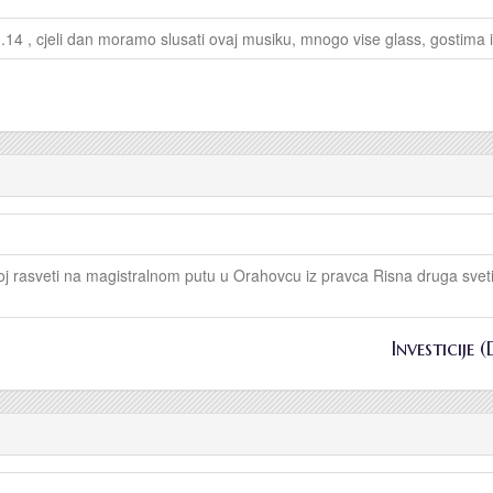
0.14 , cjeli dan moramo slusati ovaj musiku, mnogo vise glass, gostima 
noj rasveti na magistralnom putu u Orahovcu iz pravca Risna druga sveti
Investicije 