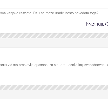
ema vanjske rasvjete. Da li se moze uraditi nesto povodom toga?
Investicije 
orni zid sto prestavlja opasnost za stanare naselja koji svakodnevno t