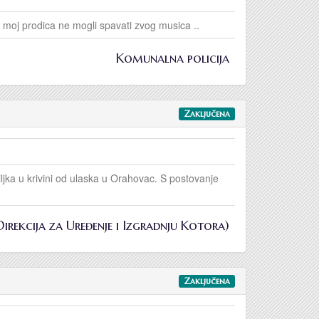
i moj prodica ne mogli spavati zvog musica ..
Komunalna policija
Zaključena
ljka u krivini od ulaska u Orahovac. S postovanje
(Direkcija za Uređenje i Izgradnju Kotora)
Zaključena