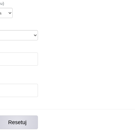
nu)
Resetuj