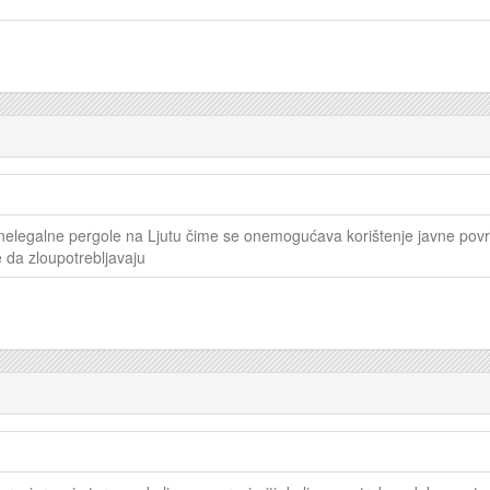
a nelegalne pergole na Ljutu čime se onemogućava korištenje javne po
je da zloupotrebljavaju