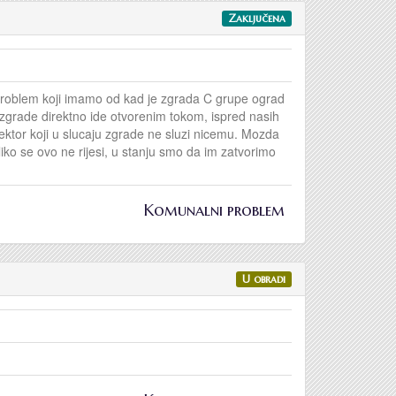
Zaključena
problem koji imamo od kad je zgrada C grupe ograd
z zgrade direktno ide otvorenim tokom, ispred nasih
lektor koji u slucaju zgrade ne sluzi nicemu. Mozda
oliko se ovo ne rijesi, u stanju smo da im zatvorimo
Komunalni problem
U obradi