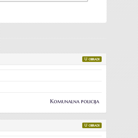
U obradi
Komunalna policija
U obradi