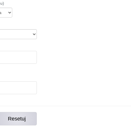
nu)
Resetuj