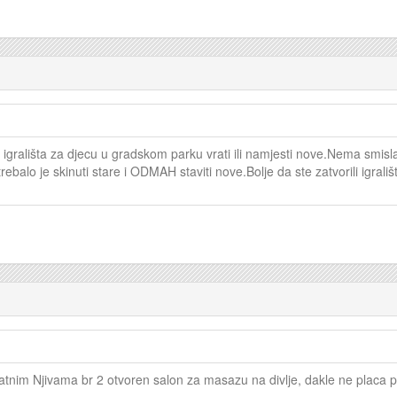
igrališta za djecu u gradskom parku vrati ili namjesti nove.Nema smisla
ebalo je skinuti stare i ODMAH staviti nove.Bolje da ste zatvorili igral
atnim Njivama br 2 otvoren salon za masazu na divlje, dakle ne placa po