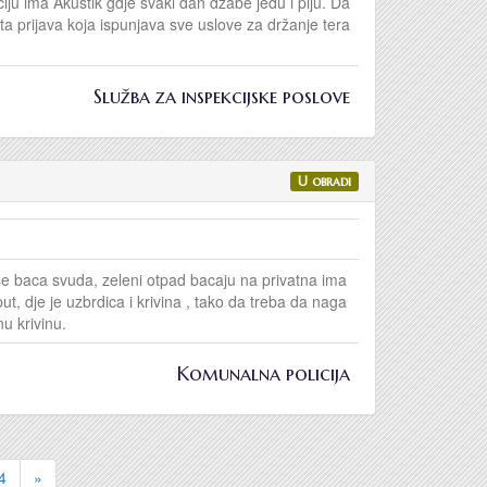
ciju ima Akustik gdje svaki dan džabe jedu i piju. Da
ta prijava koja ispunjava sve uslove za držanje tera
Služba za inspekcijske poslove
U obradi
se baca svuda, zeleni otpad bacaju na privatna ima
ut, dje je uzbrdica i krivina , tako da treba da naga
u krivinu.
Komunalna policija
4
»