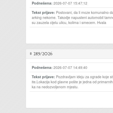
Podnešena:
2026-07-07 15:47:12
Tekst prijave:
Postovani, da li moze komunalno da 
arking nekome. Takodje napusteni automobil tamno 
su zauzela cijelu ulicu, kolima i smecem. Hvala
# 289/2026
Podnešena:
2026-07-07 14:49:40
Tekst prijave:
Pozdravljam ideju za ograde koje ste
ite.Lokacija kod glavne pošte je jedna od primarn
ka na nedozvoljenom mjestu.