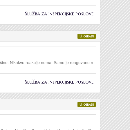
Služba za inspekcijske poslove
U obradi
vršine. Nikakve reakcije nema. Samo je reagovano n
Služba za inspekcijske poslove
U obradi