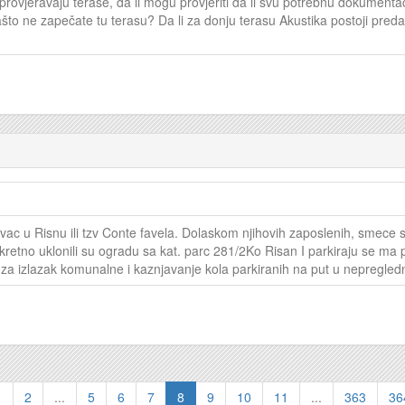
 provjeravaju terase, da li mogu provjeriti da li svu potrebnu dokumenta
zašto ne zapečate tu terasu? Da li za donju terasu Akustika postoji preda
ac u Risnu ili tzv Conte favela. Dolaskom njihovih zaposlenih, smece 
onkretno uklonili su ogradu sa kat. parc 281/2Ko Risan I parkiraju se ma p
 za izlazak komunalne i kaznjavanje kola parkiranih na put u nepregledn
1
2
...
5
6
7
8
9
10
11
...
363
36