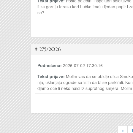
Tekst prijave:
Pošto pojedini inspektori selektivno
li za gornju terasu kod Lučke imaju ijedan papir i 
se?
# 275/2026
Podnešena:
2026-07-02 17:30:16
Tekst prijave:
Molim vas da se obidje ulica Smokov
nja, uklanjaju ograde sa istih da bi se parkirali. K
djamo oce li neko naici iz suprotnog smjera. Molim
«