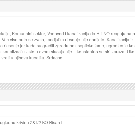
ciju, Komunalni sektor, Vodovod i kanalizaciju da HITNO reaguju na 
 Vec vise puta se zvalo, medjutim rjesenje nije donijeto. Kanalizacija i
no rjesenje jer kada su gradili zgradu bez septicke jame, ugradjen je ko
u kanalizaciju - sto u ovom slucaju nije. I konstantno se siri zaraza. Uk
 vrati u njihova kupatila. Srdacno!
reglednu krivinu 281/2 KO Risan I