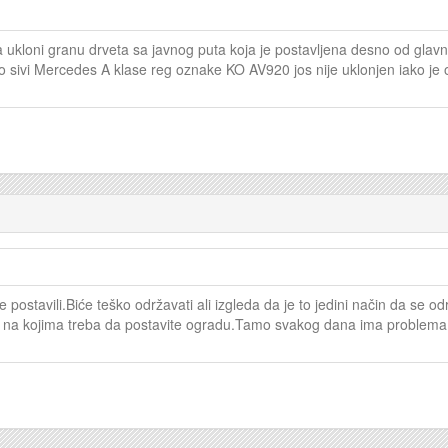
ukloni granu drveta sa javnog puta koja je postavljena desno od glavnog
sivi Mercedes A klase reg oznake KO AV920 jos nije uklonjen iako je 
 postavili.Biće teško održavati ali izgleda da je to jedini način da se 
ih na kojima treba da postavite ogradu.Tamo svakog dana ima problema