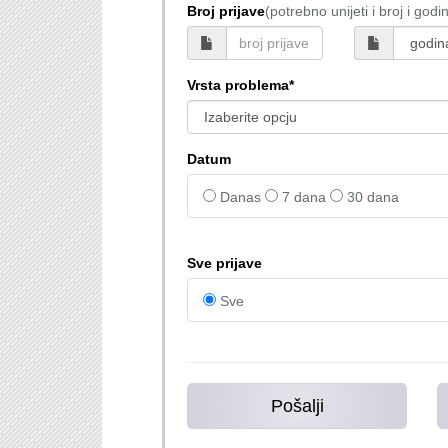
Broj prijave
(potrebno unijeti i broj i godi
Vrsta problema*
Datum
Danas
7 dana
30 dana
Sve prijave
Sve