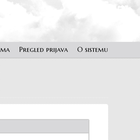
ema
Pregled prijava
O sistemu