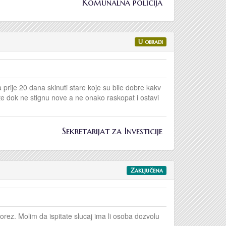
Komunalna policija
U obradi
 prije 20 dana skinuti stare koje su bile dobre kakv
ište dok ne stignu nove a ne onako raskopat i ostavi
Sekretarijat za Investicije
Zaključena
rez. Molim da ispitate slucaj ima li osoba dozvolu