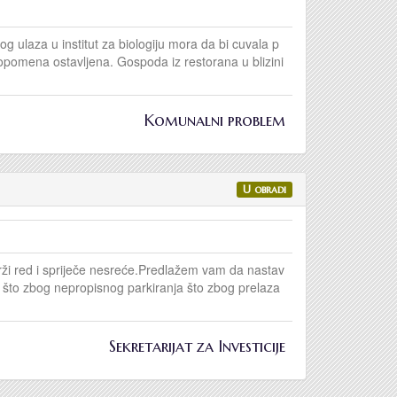
 ulaza u institut za biologiju mora da bi cuvala p
opomena ostavljena. Gospoda iz restorana u blizini
Komunalni problem
U obradi
održi red i spriječe nesreće.Predlažem vam da nastav
 što zbog nepropisnog parkiranja što zbog prelaza
Sekretarijat za Investicije